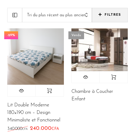
Tri du plus récent au plus ancien
FILTRES
-29%
Vendu
Chambre à Coucher
Enfant
Lit Double Moderne
180×190 cm – Design
Minimaliste et Fonctionnel
240.000
Le prix initial était : 340.000CFA.
Le prix actuel est : 240.000CFA.
340.000
CFA
CFA