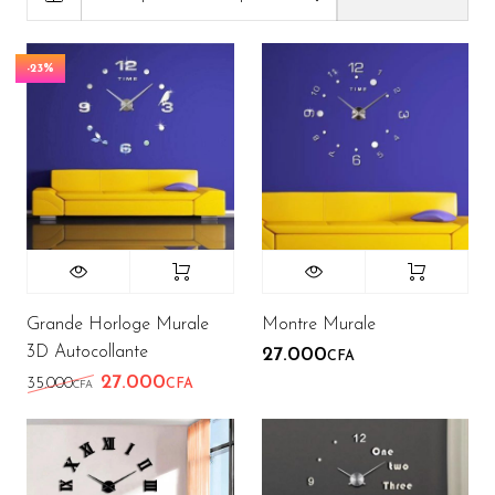
-23%
Grande Horloge Murale
Montre Murale
3D Autocollante
27.000
CFA
27.000
Le prix initial était : 35.000CFA.
Le prix actuel est : 27.000CFA.
35.000
CFA
CFA