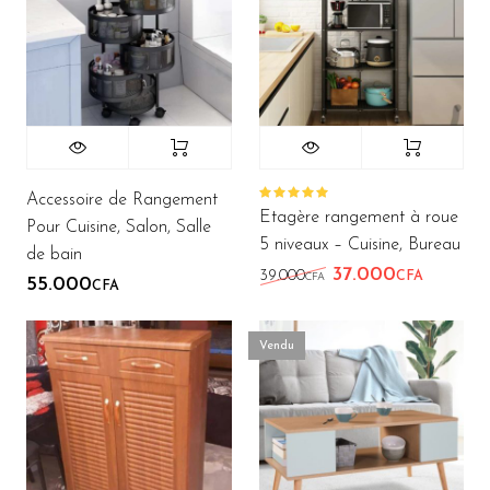
Accessoire de Rangement
Note
Etagère rangement à roue
5.00
sur
Pour Cuisine, Salon, Salle
5
5 niveaux – Cuisine, Bureau
de bain
37.000
Le prix initial étai
Le prix 
39.000
CFA
CFA
55.000
CFA
Vendu