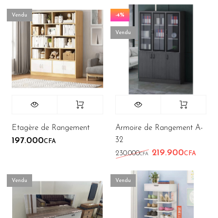
Vendu
-4%
Vendu
Etagère de Rangement
Armoire de Rangement A-
32
197.000
CFA
219.900
Le prix initial éta
Le pri
230.000
CFA
CFA
Vendu
Vendu