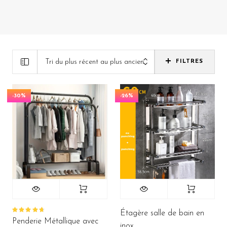
Tri du plus récent au plus ancien
FILTRES
-30%
-26%
Étagère salle de bain en
Note
Penderie Métallique avec
4.77
sur
inox