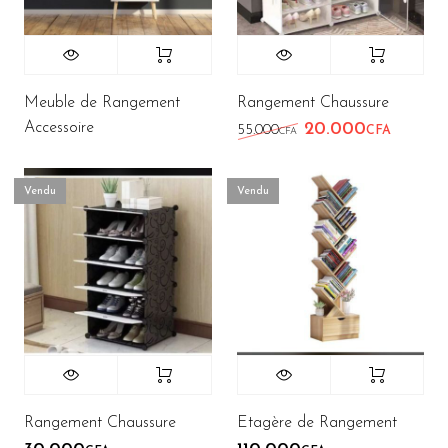
Meuble de Rangement
Rangement Chaussure
Accessoire
20.000
Le prix initial étai
Le prix
55.000
CFA
CFA
Vendu
Vendu
Rangement Chaussure
Etagère de Rangement