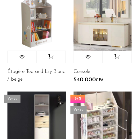
Étagère Ted and Lily Blanc
Console
/ Beige
540.000
CFA
Vendu
-64%
Vendu