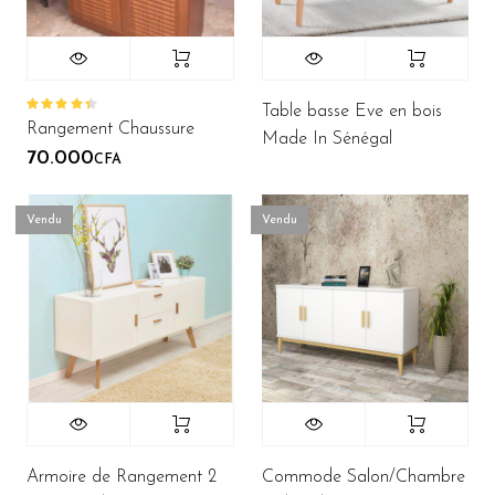
Table basse Eve en bois
Note
Rangement Chaussure
4.50
sur
Made In Sénégal
5
70.000
CFA
Vendu
Vendu
Armoire de Rangement 2
Commode Salon/Chambre