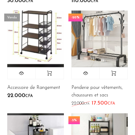
30.000
110.000
CFA
CFA
Vendu
-20%
Accessoire de Rangement
Penderie pour vêtements,
chaussures et sacs
22.000
CFA
17.500
Le prix initial étai
Le prix a
22.000
CFA
CFA
-5%