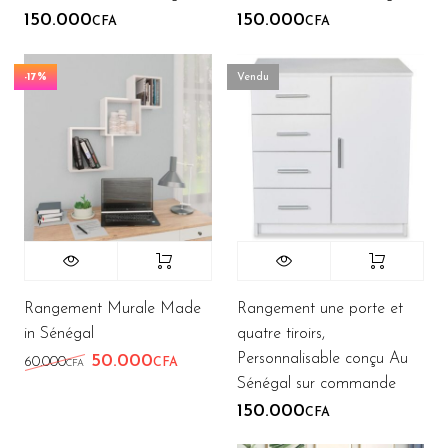
150.000
150.000
CFA
CFA
-17%
Vendu
Rangement Murale Made
Rangement une porte et
in Sénégal
quatre tiroirs,
Personnalisable conçu Au
50.000
Le prix initial était : 60.000CFA.
Le prix actuel est : 50.000CFA.
60.000
CFA
CFA
Sénégal sur commande
150.000
CFA