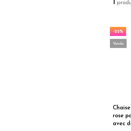
1
produi
-22%
Vendu
Chaise
rose p
avec d