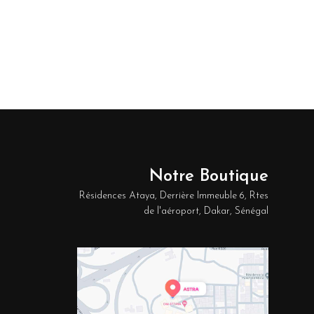
Notre Boutique
Résidences Ataya, Derrière Immeuble 6, Rtes
de l'aéroport, Dakar, Sénégal