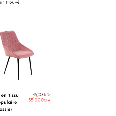
t trouvé.
Lire La Suite
Le prix initial était : 45.000C
 en tissu
45.000
CFA
35.000
CFA
opulaire
Le prix actuel est : 35.000CFA
ossier