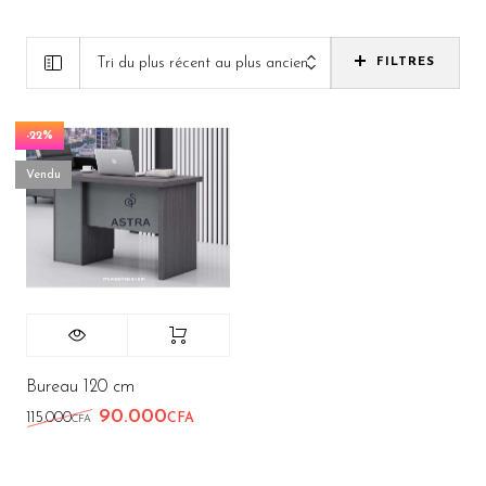
Tri du plus récent au plus ancien
FILTRES
-22%
Vendu
Bureau 120 cm
90.000
Le prix initial était : 115.000CFA.
Le prix actuel est : 90.000CFA.
115.000
CFA
CFA