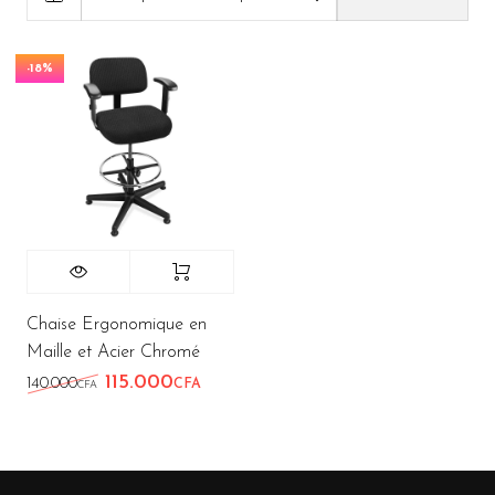
-18%
Chaise Ergonomique en
Maille et Acier Chromé
115.000
Le prix initial était : 140.000CFA.
Le prix actuel est : 115.000CFA.
140.000
CFA
CFA