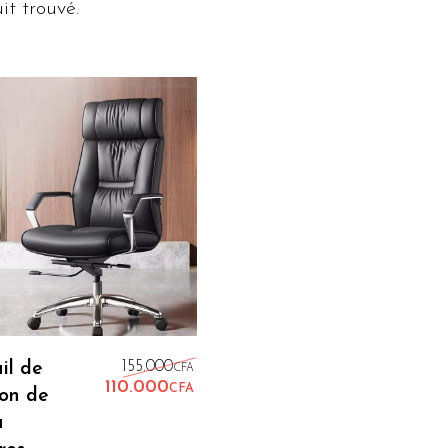
t trouvé.
Ajouter Au Panier
Le prix initial était : 155.000C
il de
155.000
CFA
110.000
CFA
ion de
Le prix actuel est : 110.000CF
u