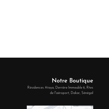
Notre Boutique
Résidences Ataya, Derrière Immeuble 6, Rtes
de l'aéroport, Dakar, Sénégal