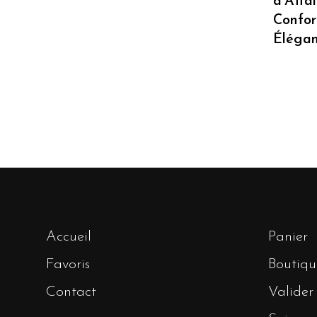
d’Affai
Confor
Éléga
Accueil
Panier
Favoris
Boutiqu
Contact
Valide