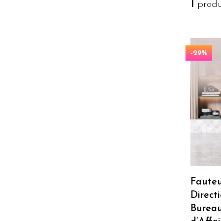
1
produi
-29%
Fauteu
Direct
Burea