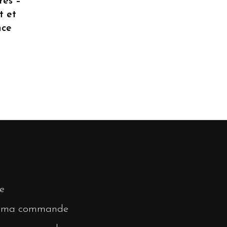
res –
t et
nce
e
r ma commande