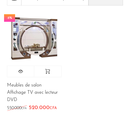
-5%
Meubles de salon
Affichage TV avec lecteur
DVD
520.000
Le prix initial était : 550.000CFA.
Le prix actuel est : 520.000CFA.
550.000
CFA
CFA