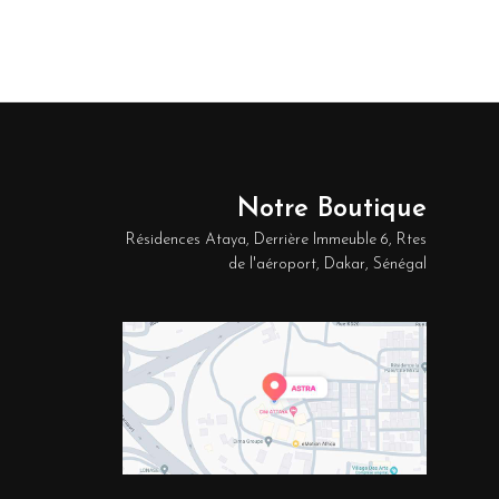
Notre Boutique
Résidences Ataya, Derrière Immeuble 6, Rtes
de l'aéroport, Dakar, Sénégal