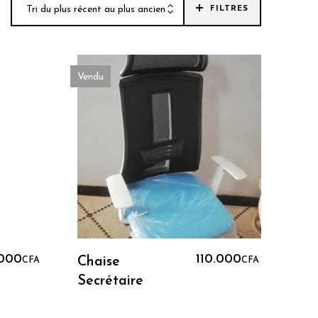
Tri du plus récent au plus ancien
FILTRES
Vendu
Lire La Suite
FA.
.000
110.000
Chaise
CFA
CFA
Secrétaire
A.