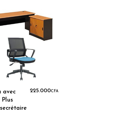
Ajouter Au Panier
225.000
u avec
CFA
 Plus
 secrétaire