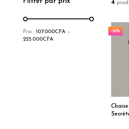
Filtrer par prix
4
produ
Prix min
Prix max
Prix :
107.000CFA
—
-21%
225.000CFA
Chaise
Secrét