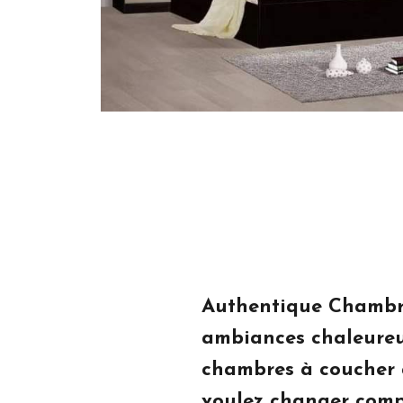
Authentique Chambre
ambiances chaleureus
chambres à coucher a
voulez changer comp