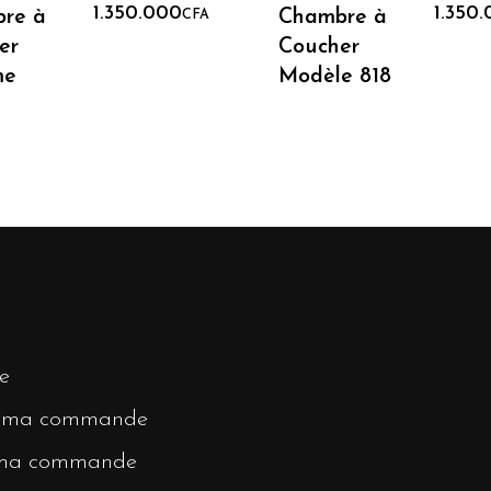
Lire La Suite
Ajouter Au Panie
l était : 1.600.000CFA.
1.350.000
1.350
re à
Chambre à
CFA
er
Coucher
 est : 1.350.000CFA.
me
Modèle 818
e
r ma commande
 ma commande