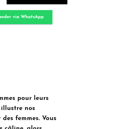
nder via WhatsApp
mmes pour leurs
illustre nos
t des femmes. Vous
 câline, alors