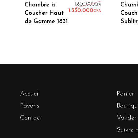
Lire La Suite
Le prix initia
Chambre à
1.600.000
Chamb
CFA
1.350.000
CFA
Coucher Haut
Couch
Le prix actuel
de Gamme 1831
Subli
Accueil
Panier
Favoris
Boutiqu
Contact
Valide
Suivre