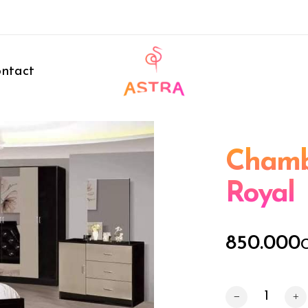
ntact
Chamb
Royal
850.000
quantité de Cha