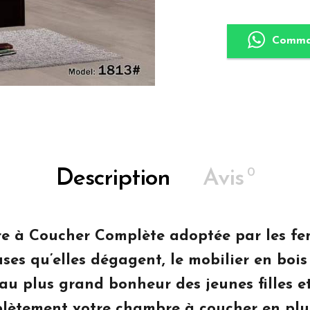
Comma
0
Description
Avis
 à Coucher Complète adoptée par les fe
es qu’elles dégagent, le mobilier en bois 
u plus grand bonheur des jeunes filles e
lètement votre chambre à coucher en plus