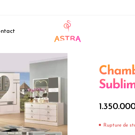
ntact
Chamb
Subli
1.350.00
Rupture de st