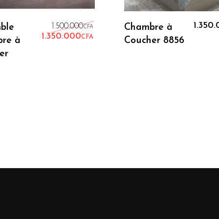
Ajouter Au Panier
Ajouter Au Panie
Le prix initial était : 1.500.00
1.350
ble
1.500.000
Chambre à
CFA
1.350.000
CFA
re à
Coucher 8856
Le prix actuel est : 1.350.000
er