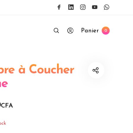
Panier
0
re à Coucher
me
0
CFA
ock