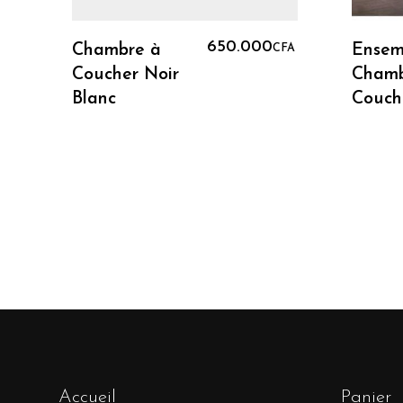
Lire La Suite
650.000
Chambre à
Ensem
CFA
Coucher Noir
Chamb
Blanc
Couch
Accueil
Panier