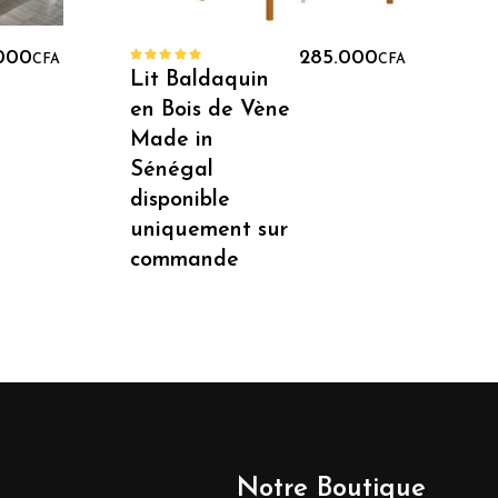
r
Lire La Suite
0CFA.
.000
285.000
C
CFA
CFA
Note
Lit Baldaquin
5.00
sur
C
5
CFA.
en Bois de Vène
M
Made in
Sénégal
disponible
uniquement sur
commande
Notre Boutique