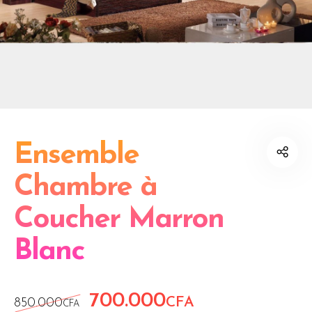
Ensemble
Chambre à
Coucher Marron
Blanc
700.000
Le prix initial était : 850.000CFA.
Le prix actuel est
CFA
850.000
CFA