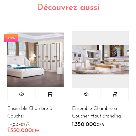
Découvrez aussi
-10%
Ensemble Chambre à
Ensemble Chambre à
Coucher
Coucher Haut Standing
1.350.000
1.500.000
CFA
CFA
1.350.000
Le prix initial était : 1.500.000CFA.
Le prix actuel est : 1.350.000CFA.
CFA