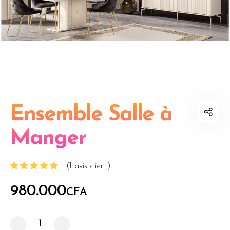
Ensemble Salle à
Manger
(
1
avis client)
Noté
1
5.00
sur 5
980.000
CFA
basé sur
notation
client
quantité de Ensemble Salle à Manger