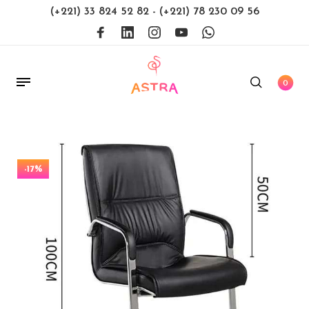
(+221) 33 824 52 82
-
(+221) 78 230 09 56
0
-17%