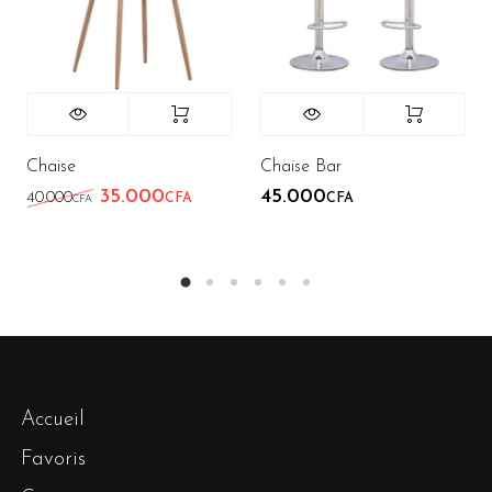
Chaise
Chaise Bar
35.000
45.000
Le prix initial était : 40.000CFA.
Le prix actuel est : 35.000CFA.
40.000
CFA
CFA
CFA
Accueil
Favoris