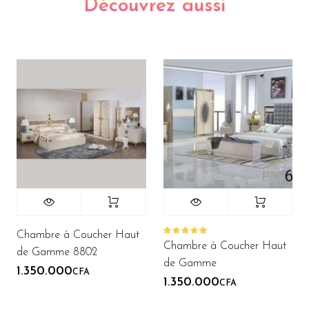
Découvrez aussi
Chambre à Coucher Haut
Note
Chambre à Coucher Haut
5.00
sur
de Gamme 8802
5
de Gamme
1.350.000
CFA
1.350.000
CFA