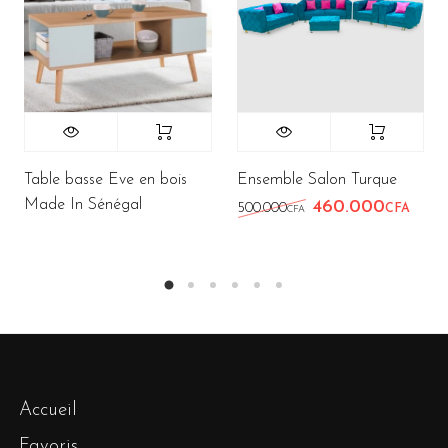
Table basse Eve en bois
Ensemble Salon Turque
Made In Sénégal
460.000
Le prix initial éta
Le pr
500.000
CFA
CFA
Accueil
Favoris