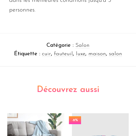
dans les meilleures conditions jusqu’à 5
personnes.
Catégorie :
Salon
Étiquette :
cuir
,
fauteuil
,
luxe
,
maison
,
salon
Découvrez aussi
-8%