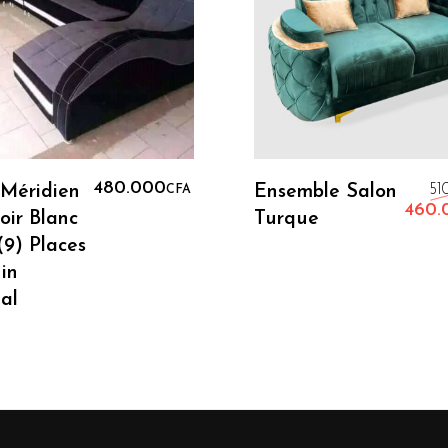
Ajouter Au Panier
Ajouter Au Panie
480.000
 Méridien
Ensemble Salon
51
CFA
460.
oir Blanc
Turque
(9) Places
in
al