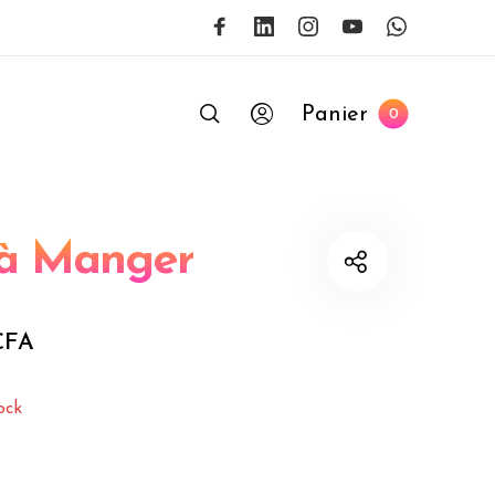
Panier
0
 à Manger
CFA
ock