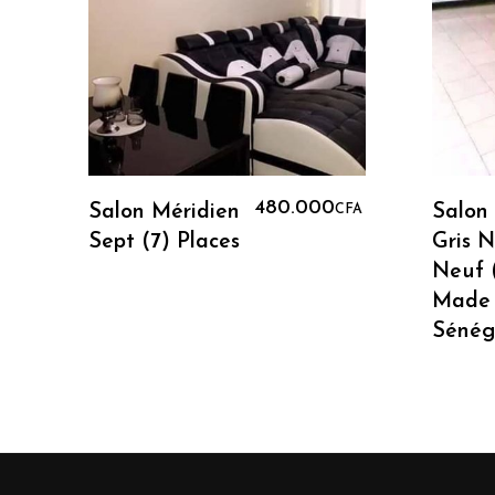
Ajouter Au Panier
480.000
Salon Méridien
Salon
CFA
Sept (7) Places
Gris N
Neuf 
Made 
Sénég