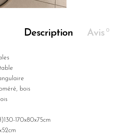
0
Description
Avis
ales
table
angulaire
oméré, bois
ois
xH)130-170x80x75cm
4x52cm