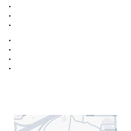
Accueil
Favoris
Contact
Panier
Boutique
Valider ma commande
Suivre ma commande
Notre Boutique
Résidences Ataya, Derrière Immeuble 6, Rtes de l'aéroport, Dakar,
Sénégal