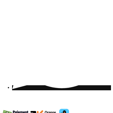
© 2020
Astra
. By
Agence eMotion