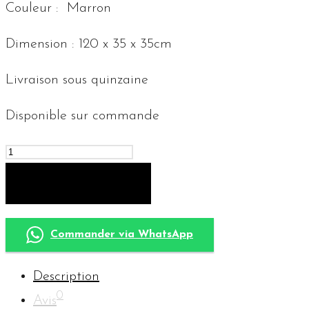
Couleur : Marron
Dimension : 120 x 35 x 35cm
Livraison sous quinzaine
Disponible sur commande
quantité
de
AJOUTER AU PANIER
Tables
TV
Commander via WhatsApp
Marron
Description
0
Avis