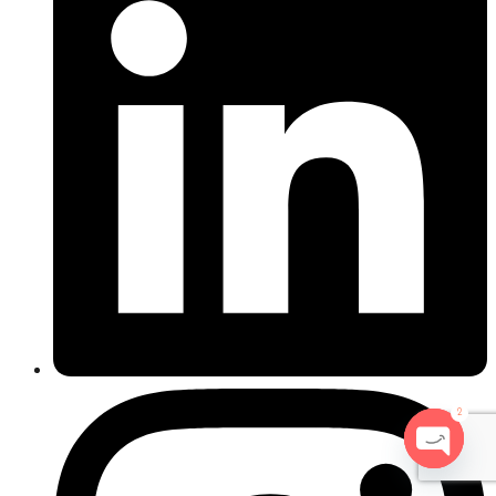
2
Open
chaty