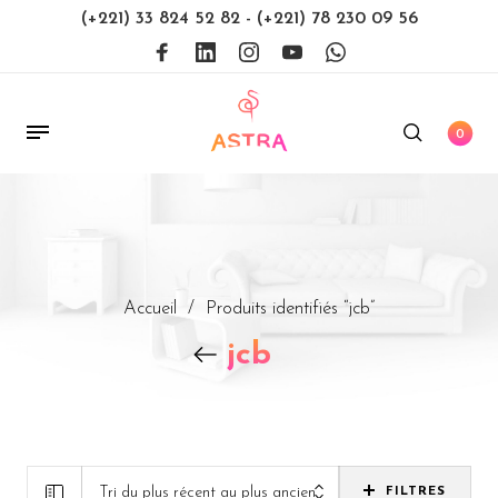
(+221) 33 824 52 82
-
(+221) 78 230 09 56
0
Accueil
/
Produits identifiés “jcb”
jcb
Tri du plus récent au plus ancien
FILTRES