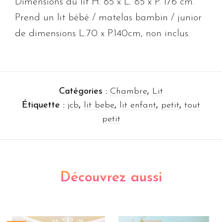
Dimensions du lit H. 85 x L. 85 x P. 176 cm.
Prend un lit bébé / matelas bambin / junior
de dimensions L.70 x P.140cm, non inclus.
Catégories :
Chambre
,
Lit
Étiquette :
jcb
,
lit bebe
,
lit enfant
,
petit
,
tout
petit
Découvrez aussi