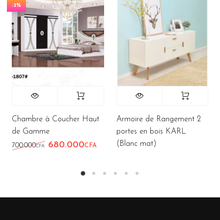
-3%
Chambre à Coucher Haut
Armoire de Rangement 2
de Gamme
portes en bois KARL
(Blanc mat)
680.000
Le prix initial était : 700.000CFA.
Le prix actuel est : 680.000CFA.
700.000
CFA
CFA