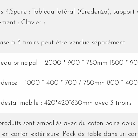
s 4.Spare : Tableau latéral (Credenza), support 
tement ;
Clavier ;
ase à 3 tiroirs peut être vendue séparément
ureau principal : 2000 * 900 * 750mm 1800 * 
édence : 1000 * 400 * 700 / 750mm 800 * 40
iédestal mobile : 420*420*630mm avec 3 tiroirs
produits sont emballés avec du coton poire doux
e en carton extérieure.
Pack de table dans un cart