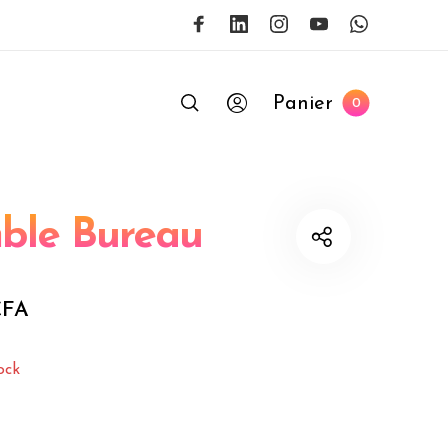
Panier
0
ble Bureau
CFA
ock