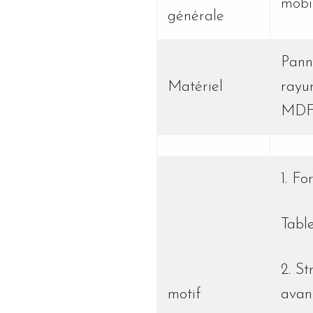
mobi
générale
Pann
Matériel
rayur
MDF 
1. F
Table
2. S
motif
avan