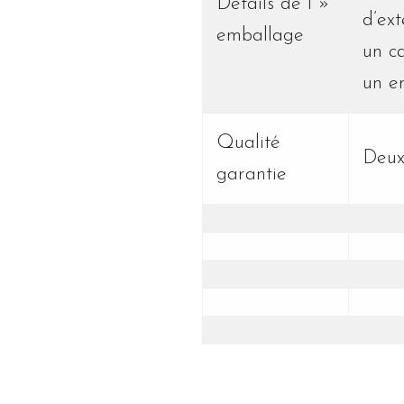
Détails de l »
d’ex
emballage
un c
un e
Qualité
Deux
garantie