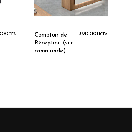
Ajouter Au Panier
000
390.000
Comptoir de
Ar
CFA
CFA
Réception (sur
h
commande)
po
co
M
S