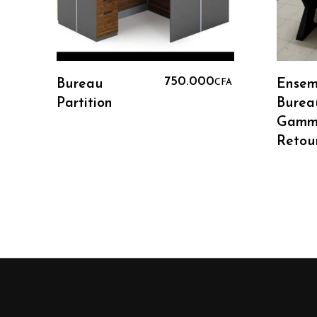
Ajouter Au Panier
750.000
Bureau
Ensem
CFA
Partition
Burea
Gamm
Retou