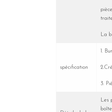
pièce
trai
La b
1. B
spécification
2.Cr
3. P
Les 
boît