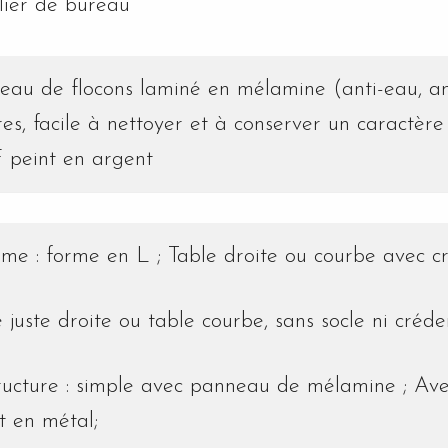
lier de bureau
eau de flocons laminé en mélamine (anti-eau, anti
es, facile à nettoyer et à conserver un caractère
peint en argent
orme : forme en L ;
Table droite ou courbe avec c
 juste droite ou table courbe, sans socle ni créde
tructure : simple avec panneau de mélamine ;
Ave
t en métal;