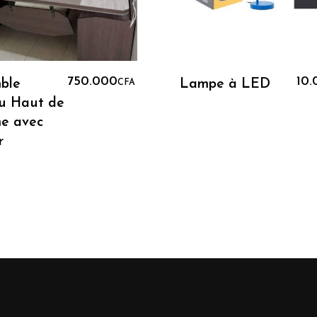
Lire La Suite
Lire La Suite
750.000
10.
ble
Lampe à LED
CFA
u Haut de
e avec
r