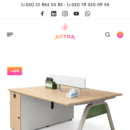
(+221) 33 824 52 82
-
(+221) 78 230 09 56
0
-46%