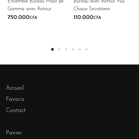
Ensemble Bureau Haut de
Bureau avec Retour Plus
Gamme avec Retour
Chaise Secrétaire
750.000
110.000
CFA
CFA
Accueil
Favoris
Contact
Panier