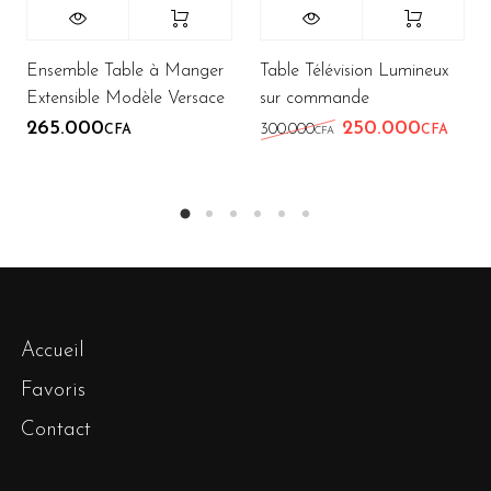
Ensemble Table à Manger
Table Télévision Lumineux
Extensible Modèle Versace
sur commande
265.000
250.000
Le prix initial éta
Le pr
300.000
CFA
CFA
CFA
Accueil
Favoris
Contact